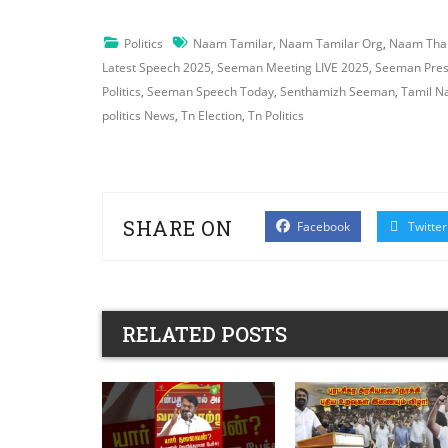
Politics
Naam Tamilar
,
Naam Tamilar Org
,
Naam Tham
Latest Speech 2025
,
Seeman Meeting LIVE 2025
,
Seeman Pres
Politics
,
Seeman Speech Today
,
Senthamizh Seeman
,
Tamil N
politics News
,
Tn Election
,
Tn Politics
SHARE ON
Facebook
Twitter
RELATED POSTS