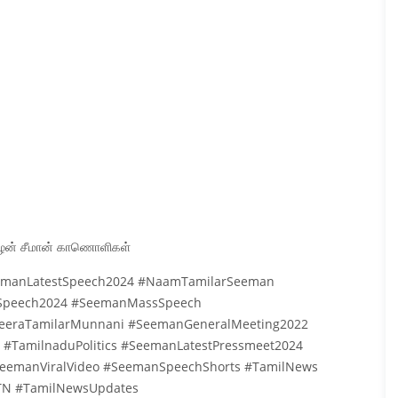
மிழன் சீமான் காணொளிகள்
emanLatestSpeech2024 #NaamTamilarSeeman
nSpeech2024 #SeemanMassSpeech
eeraTamilarMunnani #SeemanGeneralMeeting2022
#TamilnaduPolitics #SeemanLatestPressmeet2024
SeemanViralVideo #SeemanSpeechShorts #TamilNews
sTN #TamilNewsUpdates