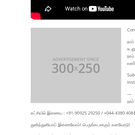
Con
நாம்
உடன
நாம
வளர்
Sub
Ins
—
நாம்
கட்சியில் இணைய : +91-90925 29250 / +044-4380 408
துளித்துளியாய் இணைவோம்! பெருங்கடலாகும் கனவோடு!