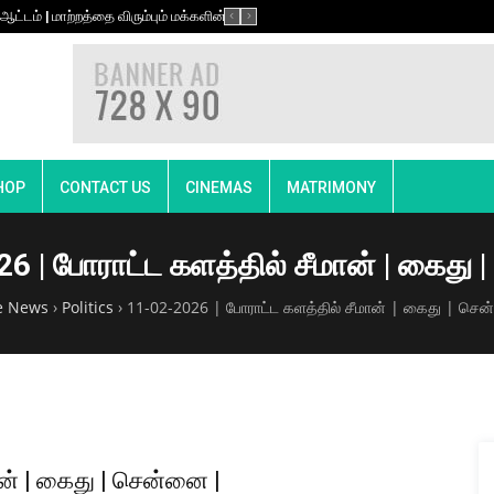
ட்டம் | மாற்றத்தை விரும்பும் மக்களின் மாநாடு | திருச்சி.
நேரலை 27-09-2021 முதல்
HOP
CONTACT US
CINEMAS
MATRIMONY
6 | போராட்ட களத்தில் சீமான் | கைது 
 News
›
Politics
›
11-02-2026 | போராட்ட களத்தில் சீமான் | கைது | செ
ன் | கைது | சென்னை |