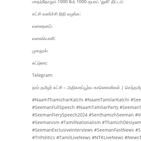
மாதந்தோறும் 1000 பேர் 1000 ரூபாய் 'துளி' திட்டம்:
கட்சி வளர்ச்சி நிதி வழங்க:
வலைதளம்:
வலையொளி:
முகநூல்:
சுட்டுரை:
Telegram:
நாம் தமிழர் கட்சி – அதிகாரப்பூர்வ காணொளிகள் | செந்த
#NaamThamizharKatchi #NaamTamilarKatchi #Se
#SeemanFullSpeech #NaamTamilarParty #Seema
#SeemanFierySpeech2024 #SenthamizhSeeman #V
#Seemanism #TamilNationalism #ThamizhDesiyam 
#SeemanExclusiveInterviews #SeemanFastNews #
#TnPolitics #TamilLiveNews #NTKLiveNews #New