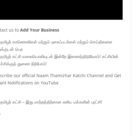
tact us to
Add Your Business
 தமிழர் காணொலிகள் மற்றும் புகைப்படங்கள் மற்றும் செய்திகளை
ுக்குடன் பெற
் தமிழர் கட்சி வலையொளியுடன் இன்றே இணைந்திடுவோம்! கட்சியின்
ச்சிக்குத் துணை நிற்போம்!
scribe our official Naam Thamizhar Katchi Channel and Get
tant Notifications on YouTube
 தமிழர் கட்சி – இது மாற்றத்திற்கான எளிய மக்களின் புரட்சி!
4