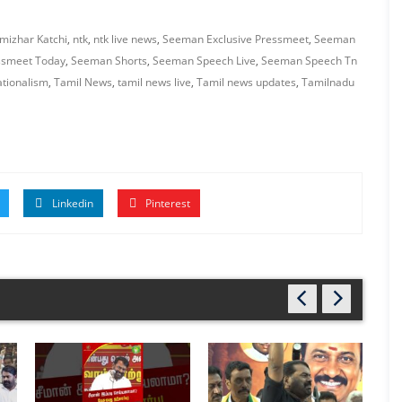
izhar Katchi
,
ntk
,
ntk live news
,
Seeman Exclusive Pressmeet
,
Seeman
smeet Today
,
Seeman Shorts
,
Seeman Speech Live
,
Seeman Speech Tn
ationalism
,
Tamil News
,
tamil news live
,
Tamil news updates
,
Tamilnadu
Linkedin
Pinterest