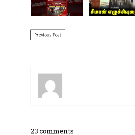
Post navigation
Previous Post
23 comments