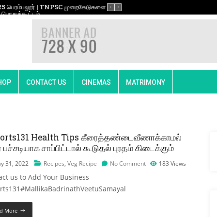
 பெரம்பலூர் | TNPSC முறைகேடுகளை கண்டித்து சீமான்
முத்துப்பாண்டி உரை 
பொதுக்கூட்டம்
ஆர்ப்பாட்டம் #Naga
HOP
CONTACT US
CINEMAS
MATRIMONY
orts131 Health Tips கீரைத்தண்டைவீணாக்காமல்
் பச்சடியாக சாப்பிட்டால் கூடுதல் புரதம் கிடைக்கும்
y 31, 2022
Recipes
,
Veg Recipe
No Comment
183
Views
act us to Add Your Business
rts131#MallikaBadrinathVeetuSamayal
d More