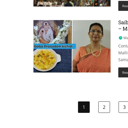
Rea
Saib
– M
Ma
Cont
Mall
Sama
Rea
1
2
3