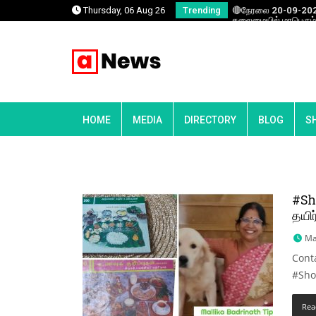
றுசுவை – V log by Mallika Badrinath.நமது ரிஷிகள்
🔴நேரலை 20-09-2025
Thursday, 06 Aug 26
Trending
தலைமையில் மாபெரும் 
HOME
MEDIA
DIRECTORY
BLOG
S
#Sh
தயிர
Ma
Cont
#Sho
Rea