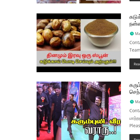
கடுக
நன்
Ma
Cont
Team
Rea
கரும
செந்
Ma
Conta
மாற்ற
Plea
Rea