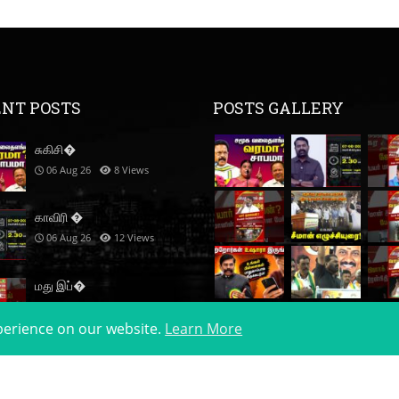
NT POSTS
POSTS GALLERY
சுகிசி�
06 Aug 26
8
Views
காவிரி �
06 Aug 26
12
Views
மது இப்�
06 Aug 26
13
Views
xperience on our website.
Learn More