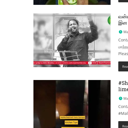
வன்ன
இன எ
Ma
Conta
மாற்ற
Plea
Rea
#Sho
lim
Ma
Cont
#Mal
Rea