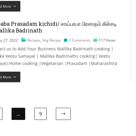
d More
aba Prasadam kichidi/ சாய்பாபா பிரசாதம் கிச்சடி
allika Badrinath
y 27, 2022
Recipes
,
Veg Recipe
7 Comments
117
Views
act us to Add Your Business Mallika Badrinath cooking |
ika Veetu Samayal | Mallika Badrinaths cooking| Veetu
yal|Home cooking |Vegetarian |Prasadam |Maharashtra
d More
…
9