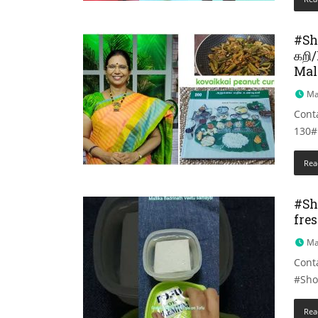
#Sh
கறி
Mal
Ma
Cont
130#
Rea
#Sho
fres
Ma
Cont
#Sho
Rea