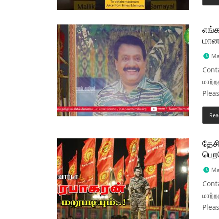
எங்க
மான
Ma
Conta
மாற்ற
Plea
Rea
தேசி
பெறச
Ma
Conta
மாற்ற
Plea