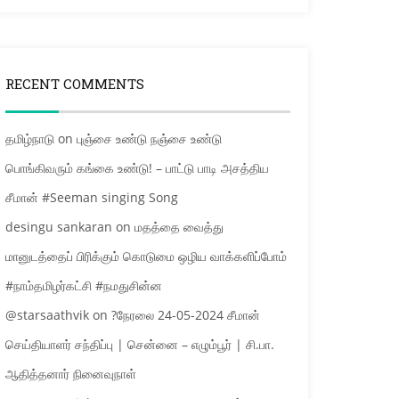
RECENT COMMENTS
தமிழ்நாடு
on
புஞ்சை உண்டு நஞ்சை உண்டு
பொங்கிவரும் கங்கை உண்டு! – பாட்டு பாடி அசத்திய
சீமான் #Seeman singing Song
desingu sankaran
on
மதத்தை வைத்து
மானுடத்தைப் பிரிக்கும் கொடுமை ஒழிய வாக்களிப்போம்
#நாம்தமிழர்கட்சி #நமதுசின்ன
@starsaathvik
on
?நேரலை 24-05-2024 சீமான்
செய்தியாளர் சந்திப்பு | சென்னை – எழும்பூர் | சி.பா.
ஆதித்தனார் நினைவுநாள்