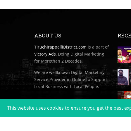
ABOUT US
RECE
TiruchirappalliDistrict.com
is a part of
Victory Ads
, Doing Digital Marketing
for Morethan 2 Decades.
We are wellknown Digital Marketing
Service Provider in Online to Support
Local Business with Local People.
This website uses cookies to ensure you get the best e