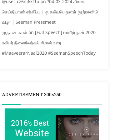
@user-cz6nj6kt1u
on
?04-03-2024 சீமான்
செய்தியாளர் சந்திப்பு | கு.கலியபெருமாள் நூற்றாண்டு
விழா | Seeman Pressmeet
முருகன் ஈசன்
on
[Full Speech] மாவீரர் நாள் 2020
ஈகியர் நினைவேந்தல் சீமான் உரை
#MaaveerarNaal2020 #SeemanSpeechToday
ADVERTISEMENT 300×250