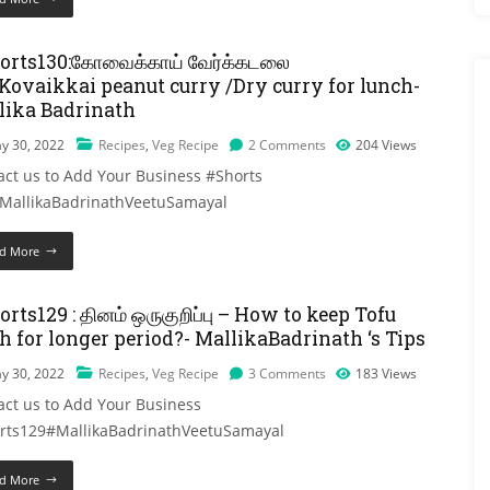
orts130:கோவைக்காய் வேர்க்கடலை
/Kovaikkai peanut curry /Dry curry for lunch-
lika Badrinath
y 30, 2022
Recipes
,
Veg Recipe
2 Comments
204
Views
act us to Add Your Business #Shorts
MallikaBadrinathVeetuSamayal
d More
rts129 : தினம் ஒருகுறிப்பு – How to keep Tofu
h for longer period?- MallikaBadrinath ‘s Tips
y 30, 2022
Recipes
,
Veg Recipe
3 Comments
183
Views
act us to Add Your Business
rts129#MallikaBadrinathVeetuSamayal
d More